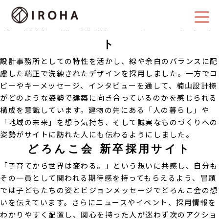
これは archive.php です
株式会社 楠山設計コーポレートサイ
ト
設計事務所としての特性を活かし、線や余白のバランスに配
慮した端正で洗練されたデザインを採用しました。一方でコ
ピーやキーメッセージ、インタビューを通して、楠山設計様
がどのような姿勢で建築に向き合っているのかを感じられる
構成を意識しています。建物の先にある「人の暮らし」や
「地域の未来」を想う気持ち、そして誠実なものづくりへの
姿勢がサイトに訪れた人にも伝わるようにしました。
どろんこ会 新卒採用サイト
「子育てから世界は変わる。」という想いに共感し、自分も
その一員として関われる期待感を持ってもらえるよう、冒頭
では子どもたちの姿とビジョンメッセージでどろんこ会の想
いを伝えています。さらにニュースやイベント、採用情報を
わかりやすく配置し、関心を持った人が迷わず次のアクショ