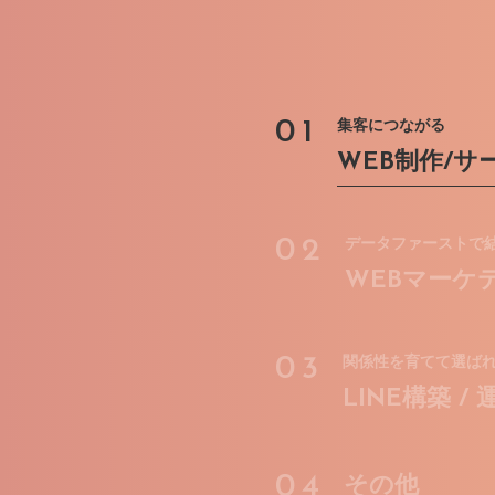
01
集客につながる
WEB制作/サ
02
データファーストで
WEBマーケ
03
関係性を育てて選ば
LINE構築 /
04
その他