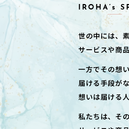
IROHA’s S
世の中には、
サービスや商
一方でその想
届ける手段が
想いは届ける
私たちは、そ