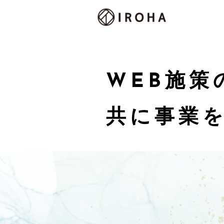
WEB施策
医療法人けんゆう会 様
レジーナクリニック アートメイクLP
共に事業