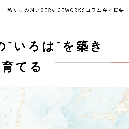
私たちの想い
SERVICE
WORKS
コラム
会社概要
の”いろは”を築き
を育てる