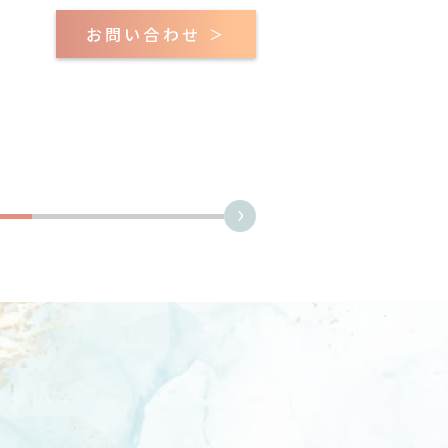
お問い合わせ
＞
PROJECT
株式会社ヨシケイ信州 様
4
お試し5DaysキャンペーンLP
›